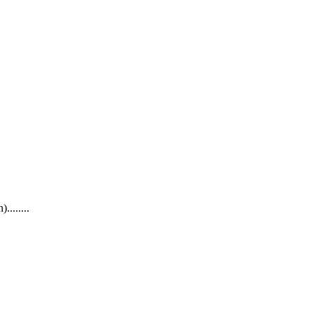
.......